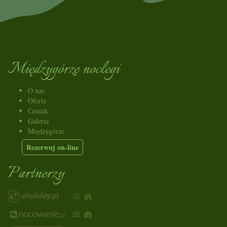
Międzygórze noclegi
O nas
Oferta
Cennik
Galeria
Międzygórze
Rezerwuj on-line
Partnerzy