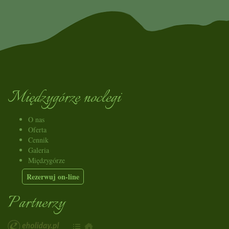
Międzygórze noclegi
O nas
Oferta
Cennik
Galeria
Międzygórze
Rezerwuj on-line
Partnerzy