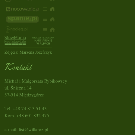
Zdjęcia: Marzena Józefczyk
Kontakt
Michał i Małgorzata Rybikowscy
ul. Śnieżna 14
57-514 Międzygórze
Tel. +48 74 813 51 43
Kom. +48 601 832 475
e-mail:
list@willaroz.pl