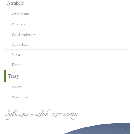
Atrakcje
Zwiedzanie
Przyroda
Punkt widokowy
Schronisko
Sczyt
Kościół
Trasy
Piesze
Rowerowe
Igliczna - szlak czerwony