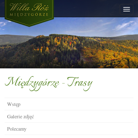
Międzygórze - Trasy
Wstęp
Galerie zdjęć
Polecamy